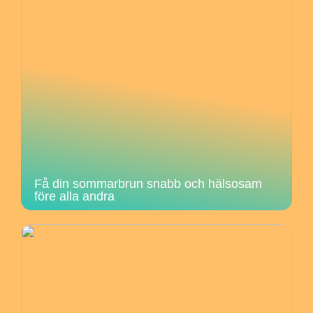
Få din sommarbrun snabb och hälsosam
före alla andra