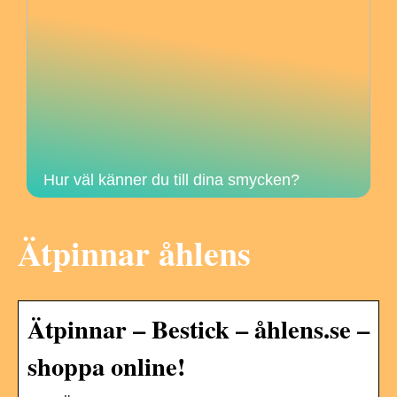
Hur väl känner du till dina smycken?
Ätpinnar åhlens
Ätpinnar – Bestick – åhlens.se –
shoppa online!