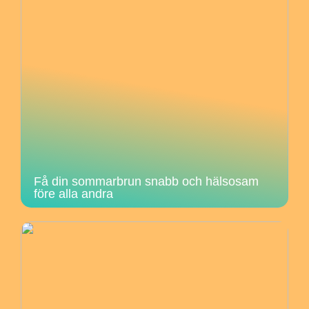
Få din sommarbrun snabb och hälsosam
före alla andra