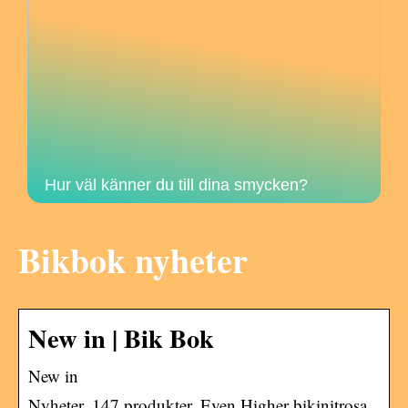
Hur väl känner du till dina smycken?
Bikbok nyheter
New in | Bik Bok
New in
Nyheter. 147 produkter. Even Higher bikinitrosa.