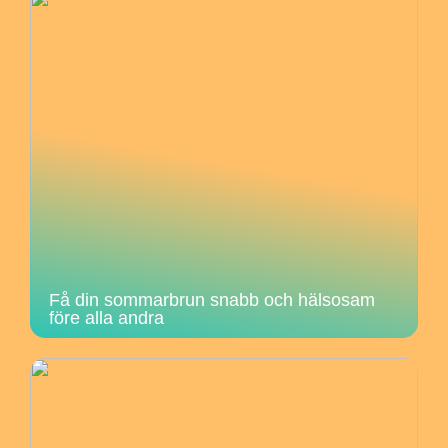
Få din sommarbrun snabb och hälsosam
före alla andra