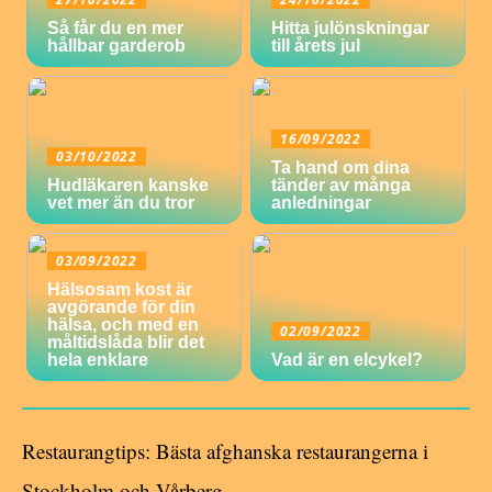
Så får du en mer
Hitta julönskningar
hållbar garderob
till årets jul
16/09/2022
03/10/2022
Ta hand om dina
Hudläkaren kanske
tänder av många
vet mer än du tror
anledningar
03/09/2022
Hälsosam kost är
avgörande för din
hälsa, och med en
02/09/2022
måltidslåda blir det
hela enklare
Vad är en elcykel?
Restaurangtips: Bästa afghanska restaurangerna i
Stockholm och Vårberg