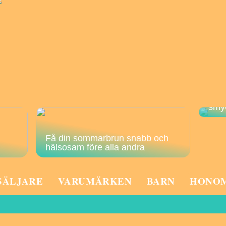
Hur 
smy
Få din sommarbrun snabb och
hälsosam före alla andra
SÄLJARE
VARUMÄRKEN
BARN
HONO