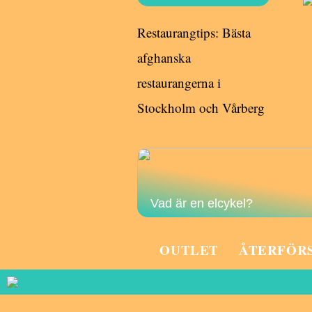
Restaurangtips: Bästa
afghanska
restaurangerna i
Stockholm och Vårberg
Vad är en elcykel?
OUTLET
ÅTERFÖR