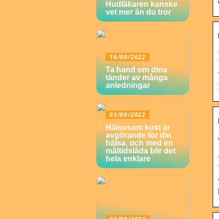
Hudläkaren kanske
vet mer än du tror
16/09/2022
Ta hand om dina
tänder av många
anledningar
03/09/2022
Hälsosam kost är
avgörande för din
hälsa, och med en
måltidslåda blir det
hela enklare