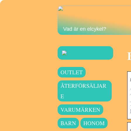
Vad är en elcykel?
OUTLET
ÅTERFÖRSÄLJAR
E
VARUMÄRKEN
BARN
HONOM