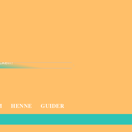
väl känner du till dina
cken?
M
HENNE
GUIDER