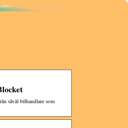
väl känner du till dina
cken?
Blocket
rån såväl bilhandlare som