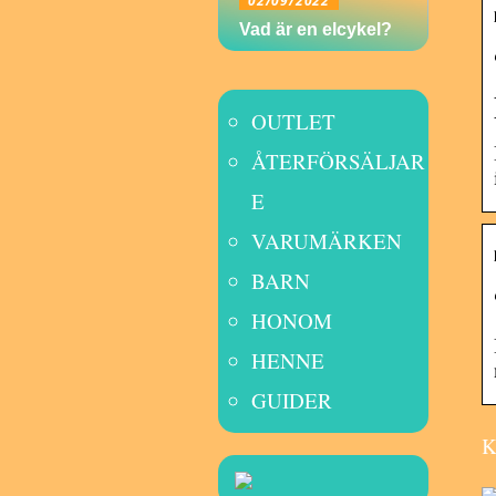
02/09/2022
Vad är en elcykel?
OUTLET
ÅTERFÖRSÄLJAR
E
VARUMÄRKEN
BARN
HONOM
HENNE
GUIDER
K