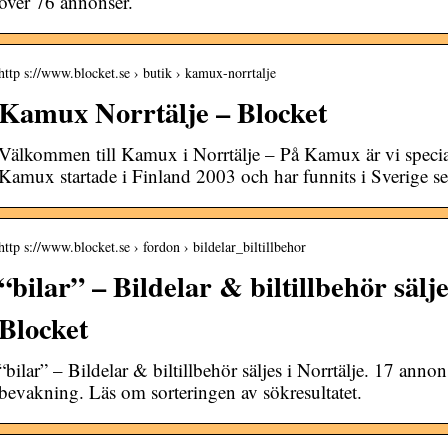
över 76 annonser.
http s://www.blocket.se › butik › kamux-norrtalje
Kamux Norrtälje – Blocket
Välkommen till Kamux i Norrtälje – På Kamux är vi special
Kamux startade i Finland 2003 och har funnits i Sverige s
http s://www.blocket.se › fordon › bildelar_biltillbehor
“bilar” – Bildelar & biltillbehör sälje
Blocket
“bilar” – Bildelar & biltillbehör säljes i Norrtälje. 17 annon
bevakning. Läs om sorteringen av sökresultatet.