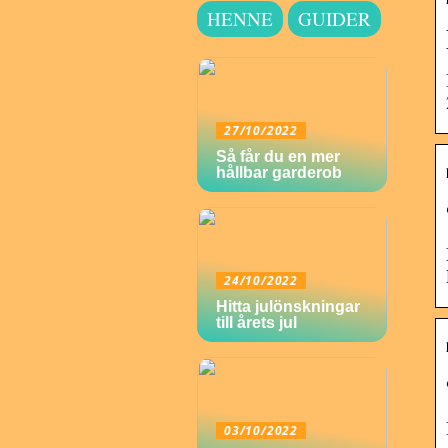
HENNE
GUIDER
27/10/2022
Så får du en mer
hållbar garderob
24/10/2022
Hitta julönskningar
till årets jul
03/10/2022