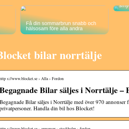
Hur 
smy
Få din sommarbrun snabb och
hälsosam före alla andra
Blocket bilar norrtälje
http s://www.blocket.se › Alla › Fordon
Begagnade Bilar säljes i Norrtälje – 
Begagnade Bilar säljes i Norrtälje med över 970 annonser f
privatpersoner. Handla din bil hos Blocket!
http s://www.blocket.se › annonser › stockholm › fordon