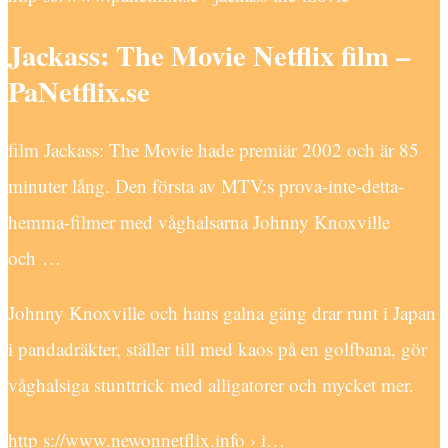
Jackass: The Movie Netflix film –
PaNetflix.se
film Jackass: The Movie hade premiär 2002 och är 85
minuter lång. Den första av MTV:s prova-inte-detta-
hemma-filmer med våghalsarna Johnny Knoxville
och …
Johnny Knoxville och hans galna gäng drar runt i Japan
i pandadräkter, ställer till med kaos på en golfbana, gör
våghalsiga stunttrick med alligatorer och mycket mer.
http s://www.newonnetflix.info › i…