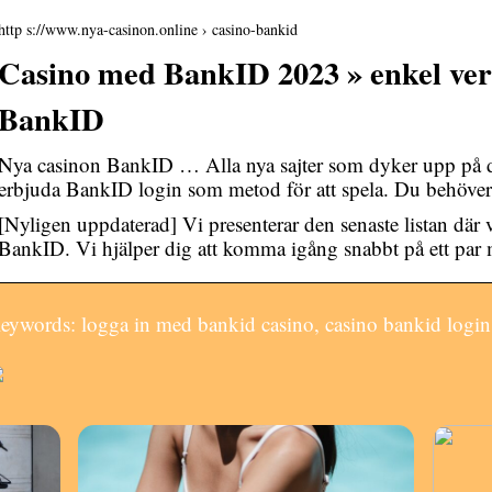
http s://www.nya-casinon.online › casino-bankid
Casino med BankID 2023 » enkel ver
BankID
Nya casinon BankID … Alla nya sajter som dyker upp på 
erbjuda BankID login som metod för att spela. Du behöver
[Nyligen uppdaterad] Vi presenterar den senaste listan där 
BankID. Vi hjälper dig att komma igång snabbt på ett par 
eywords: logga in med bankid casino, casino bankid login