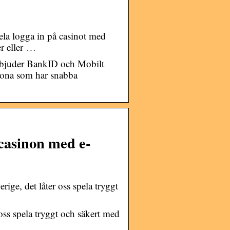
ela logga in på casinot med
r eller …
erbjuder BankID och Mobilt
inona som har snabba
casinon med e-
ge, det låter oss spela tryggt
oss spela tryggt och säkert med