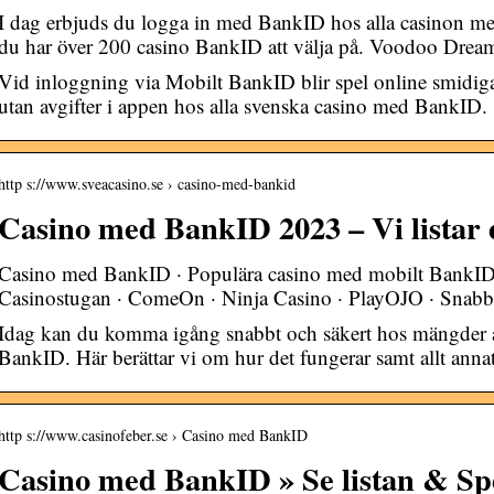
I dag erbjuds du logga in med BankID hos alla casinon med
du har över 200 casino BankID att välja på. Voodoo Dre
Vid inloggning via Mobilt BankID blir spel online smidiga
utan avgifter i appen hos alla svenska casino med BankID.
http s://www.sveacasino.se › casino-med-bankid
Casino med BankID 2023 – Vi listar 
Casino med BankID · Populära casino med mobilt BankID 
Casinostugan · ComeOn · Ninja Casino · PlayOJO · Snabb
Idag kan du komma igång snabbt och säkert hos mängder av
BankID. Här berättar vi om hur det fungerar samt allt anna
http s://www.casinofeber.se › Casino med BankID
Casino med BankID » Se listan & Sp