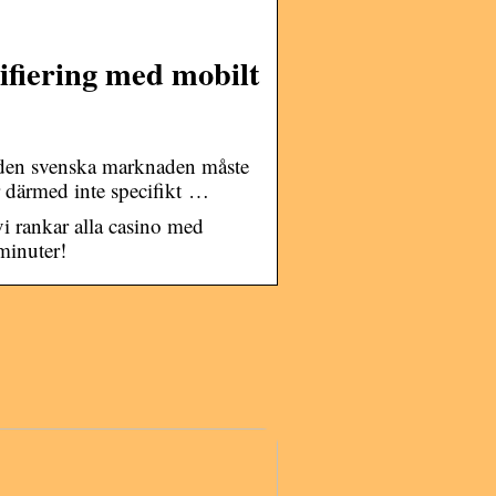
ifiering med mobilt
den svenska marknaden måste
 därmed inte specifikt …
vi rankar alla casino med
minuter!