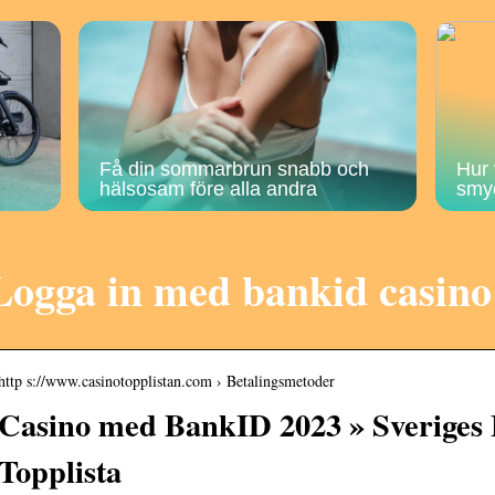
Få din sommarbrun snabb och
Hur 
hälsosam före alla andra
smy
Logga in med bankid casino
http s://www.casinotopplistan.com › Betalingsmetoder
Casino med BankID 2023 » Sveriges B
Topplista