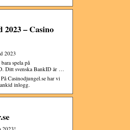
d 2023 – Casino
id 2023
 bara spela på
ID. Ditt svenska BankID är …
På Casinodjungel.se har vi
ankid inlogg.
.se
a 2023!