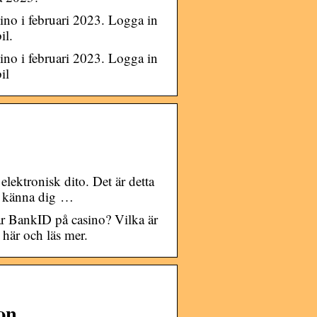
no i februari 2023. Logga in
il.
no i februari 2023. Logga in
il
elektronisk dito. Det är detta
h känna dig …
r BankID på casino? Vilka är
här och läs mer.
on