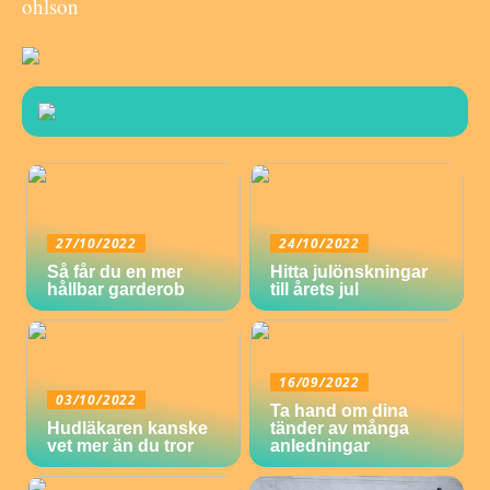
ohlson
27/10/2022
24/10/2022
Så får du en mer
Hitta julönskningar
hållbar garderob
till årets jul
16/09/2022
03/10/2022
Ta hand om dina
Hudläkaren kanske
tänder av många
vet mer än du tror
anledningar