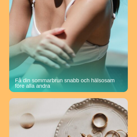
Få din sommarbrun snabb och hälsosam
före alla andra