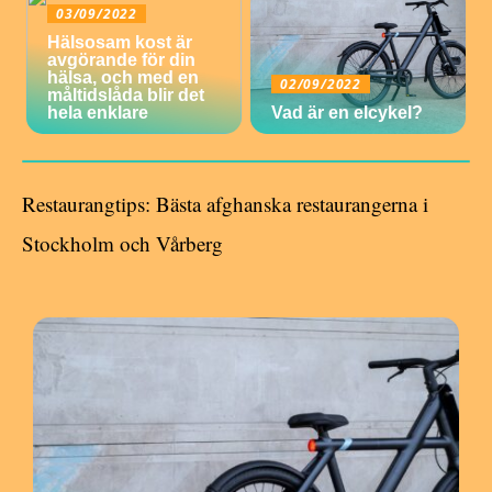
03/09/2022
Hälsosam kost är
avgörande för din
hälsa, och med en
02/09/2022
måltidslåda blir det
hela enklare
Vad är en elcykel?
Restaurangtips: Bästa afghanska restaurangerna i
Stockholm och Vårberg