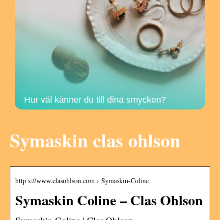
Hur väl känner du till dina smycken?
Symaskin clas ohlson
http s://www.clasohlson.com › Symaskin-Coline
Symaskin Coline – Clas Ohlson