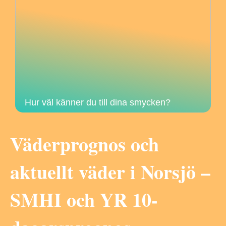
Hur väl känner du till dina smycken?
Väderprognos och
aktuellt väder i Norsjö –
SMHI och YR 10-