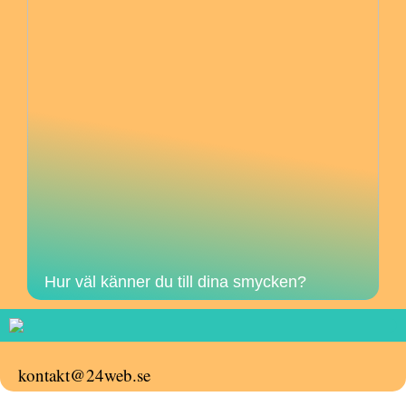
Hur väl känner du till dina smycken?
kontakt@24web.se