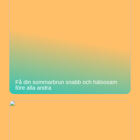
Få din sommarbrun snabb och hälsosam
före alla andra