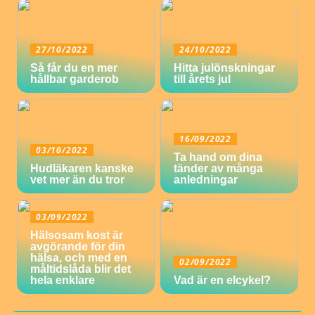
27/10/2022
24/10/2022
Så får du en mer
Hitta julönskningar
hållbar garderob
till årets jul
16/09/2022
03/10/2022
Ta hand om dina
Hudläkaren kanske
tänder av många
vet mer än du tror
anledningar
03/09/2022
Hälsosam kost är
avgörande för din
hälsa, och med en
02/09/2022
måltidslåda blir det
hela enklare
Vad är en elcykel?