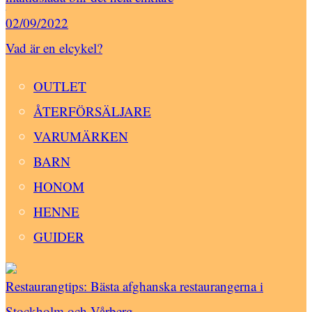
02/09/2022
Vad är en elcykel?
OUTLET
ÅTERFÖRSÄLJARE
VARUMÄRKEN
BARN
HONOM
HENNE
GUIDER
Restaurangtips: Bästa afghanska restaurangerna i
Stockholm och Vårberg