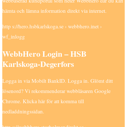
webbaserad kundportal som heter Webbhero där du kan
hämta och lämna information direkt via internet.
http s://hero.hsbkarlskoga.se › webbhero.inet ›
wf_inlogg
WebbHero Login – HSB
Karlskoga-Degerfors
Logga in via Mobilt BankID. Logga in. Glömt ditt
lösenord? Vi rekommenderar webbläsaren Google
Chrome. Klicka här för att komma till
nedladdningssidan.
http s://webbhero.storholmendirekt.se ›